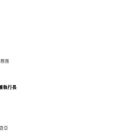
業務推
執行長

裁暨亞