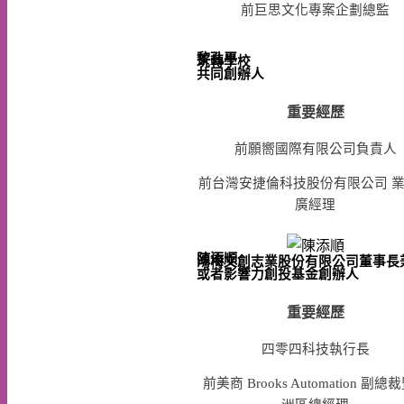
前巨思文化專案企劃總監
黎孔平
玩轉學校

重要經歷
前願嚮國際有限公司負責人
前台灣安捷倫科技股份有限公司 
廣經理
陳添順
鴻梅文創志業股份有限公司董事長兼
或者影響力創投基金創辦人
重要經歷
四零四科技執行長
前美商 Brooks Automation 副總