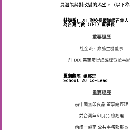
員潛能與對改變的渴望。（以下為
林妍希
School 28 副校長暨導師召集人

為台灣而教（TFT）董事長
重要經歷
社企流、綠藤生機董事
前 DDI 美商宏智總經理暨董事
王文欣
肯園國際 總經理

School 28 
重要經歷
前中國無印良品 董事總經理
前台灣無印良品 總經理
前統一超商 公共事務部部長