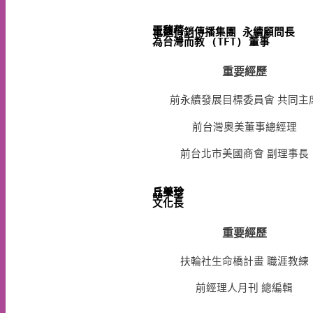
王馥蓓
電通行銷傳播集團
永續顧問長

重要經歷
前永續發展目標委員會 共同主
前台灣奧美董事總經理
前台北市美國商會 副理事長
丘美珍
品學堂

文化長
重要經歷
扶輪社生命橋計畫 職涯教練
前經理人月刊 總編輯