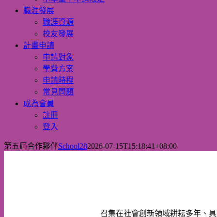
職涯發展
職涯資源
校友發展
計畫申請
申請對象
學費方案
申請時程
常見問題
成為會員
註冊
登入
第五屆合作夥伴
School28
2026-07-15T15:18:41+08:00
召集在社會創新領域耕耘多年、具