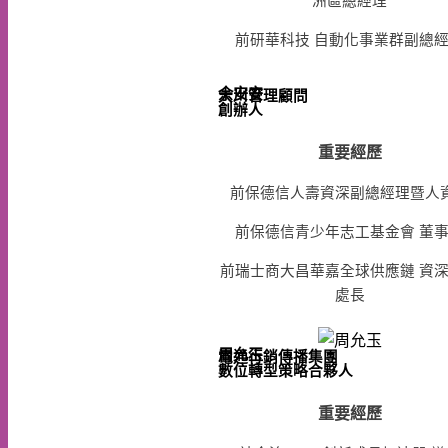
洲區總經理
前研華科技 自動化事業群副總
余安安
大川管理顧問

重要經歷
前保德信人壽資深副總經理暨人
前保德信青少年志工基金會 董
前瑞士商大昌華嘉全球供應鏈 資
處長
周允玉
電通行銷傳播集團

數位轉型策略合夥人
重要經歷