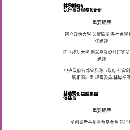
林承毅
林 事務所

重要經歷
國立政治大學 Ｘ實驗學院/社會學
任講師
國立成功大學 創意產業設計研究所
講師
中央政府各部會及縣市政府 社會
踐相關計畫 評審委員/輔導業
林蓓茹
巨思文化媒體集團

重要經歷
前創業者共創平台基金會 執行