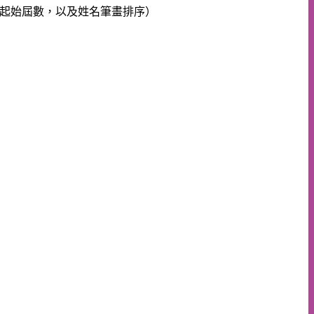
之起始屆數，以及
姓名筆畫排序）