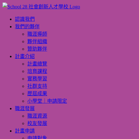
Skip
to
content
認識我們
我們的夥伴
職涯導師
夥伴組織
贊助夥伴
計畫介紹
計畫總覽
培育課程
實務學習
社群支持
歷屆成果
小學堂｜申請限定
職涯發展
職涯資源
校友發展
計畫申請
申請對象