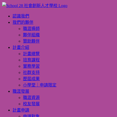
Skip
to
content
認識我們
我們的夥伴
職涯導師
夥伴組織
贊助夥伴
計畫介紹
計畫總覽
培育課程
實務學習
社群支持
歷屆成果
小學堂｜申請限定
職涯發展
職涯資源
校友發展
計畫申請
申請對象