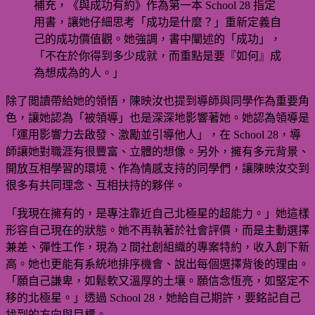
補充，《與成功有約》作為第一本 School 28 指定
用書，讓她仔細思考「成功是什麼？」重新定義自
己的成功價值觀。她強調，書中闡述的「成功」，
「不在於你得到多少成就，而重點是要『如何』成
為想成為的人。」
除了閲讀帶給她的領悟，陳映汝也提到導師與同學作為重要角
色，讓她認為「被領導」也是深深地影響著她。她認為領導是
「運用影響力去啟發、激勵並引導他人」，在 School 28，導
師讓她對職涯有很豐富、立體的想像。另外，擁有多元背景、
開放互相學習的環境、作為情感支持的同學們，讓陳映汝交到
很多有共同理念、互相扶持的夥伴。
「我現在擁有的，是專注靠近自己北極星的超能力。」她這樣
形容自己現在的狀態。她不再執著於社會評價，而是主動選擇
兼差、彈性工作，現為 2 間社創組織的專案特約，收入創下新
高。她也更能有系統地排序機會、說出每個選擇背後的理由。
「願自己謙卑，如鬆軟又溫厚的土壤。願信念恆亮，如堅定不
移的北極星。」透過 School 28，她給自己期許，要銘記自己
找到的方向與目標。