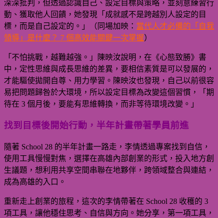
深深批判，但透過認識自己、設定目標與策略，並刻意練習行
動、獲取他人回饋，她發現「成就感不是跨越別人設定的目
標，而是自己設定的。」（同場加映：
當代人才必備的「自我
領導」是什麼？ 7 個高效能關鍵一次掌握
）
「不怕挑戰，越難越強。」陳映汝說明，在《心態致勝》書
中，定性思維與成長思維的差異，要相信素質是可以發展的，
才能驅使拋開自尊、用力學習。陳映汝也發現，自己以前很容
易把問題歸咎於大環境，所以設定目標為改變這個習慣，「期
待在 3 個月後，要能有思維轉換，而非等待環境改變。」
找到目標後開始行動，半年計畫帶著學員前進
隨著 School 28 的半年計畫一路走，李情透過專案找到自信，
使用工具慢慢對焦，選擇在高雄內部創業的形式，投入地方創
生議題，想利用共享空間串聯在地夥伴，跨領域整合與連結，
成為高雄的入口。
重新走上創業的旅程，這次的李情帶著在 School 28 收穫的 3
項工具，讓他穩住思考、自信與方向。她分享，第一項工具，