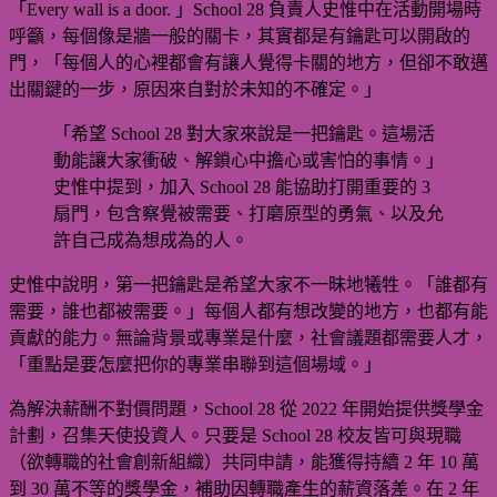
「Every wall is a door. 」School 28 負責人史惟中在活動開場時
呼籲，每個像是牆一般的關卡，其實都是有鑰匙可以開啟的
門，「每個人的心裡都會有讓人覺得卡關的地方，但卻不敢邁
出關鍵的一步，原因來自對於未知的不確定。」
「希望 School 28 對大家來說是一把鑰匙。這場活
動能讓大家衝破、解鎖心中擔心或害怕的事情。」
史惟中提到，加入 School 28 能協助打開重要的 3
扇門，包含察覺被需要、打磨原型的勇氣、以及允
許自己成為想成為的人。
史惟中說明，第一把鑰匙是希望大家不一昧地犧牲。「誰都有
需要，誰也都被需要。」每個人都有想改變的地方，也都有能
貢獻的能力。無論背景或專業是什麼，社會議題都需要人才，
「重點是要怎麼把你的專業串聯到這個場域。」
為解決薪酬不對價問題，School 28 從 2022 年開始提供獎學金
計劃，召集天使投資人。只要是 School 28 校友皆可與現職
（欲轉職的社會創新組織）共同申請，能獲得持續 2 年 10 萬
到 30 萬不等的獎學金，補助因轉職產生的薪資落差。在 2 年