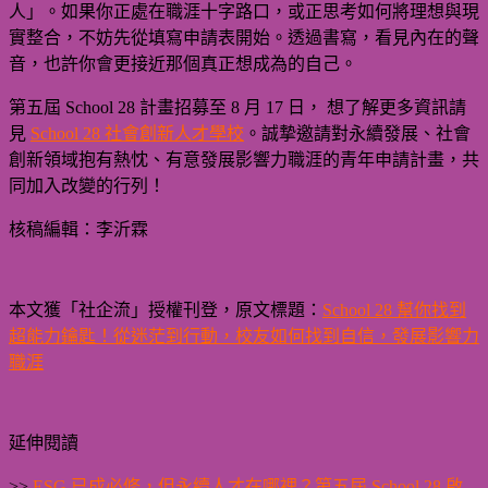
人」。如果你正處在職涯十字路口，或正思考如何將理想與現
實整合，不妨先從填寫申請表開始。透過書寫，看見內在的聲
音，也許你會更接近那個真正想成為的自己。
第五屆 School 28 計畫招募至 8 月 17 日， 想了解更多資訊請
見
School 28 社會創新人才學校
。誠摯邀請對永續發展、社會
創新領域抱有熱忱、有意發展影響力職涯的青年申請計畫，共
同加入改變的行列！
核稿編輯：李沂霖
本文獲「社企流」授權刊登，原文標題：
School 28 幫你找到
超能力鑰匙！從迷茫到行動，校友如何找到自信，發展影響力
職涯
延伸閱讀
>>
ESG 已成必修，但永續人才在哪裡？第五屆 School 28 啟