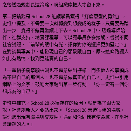
之後透過規劃長遠策略，盼組織能把人才留下來。
第二把鑰匙是 School 28 能讓學員獲得「打磨原型的勇氣」，
史惟中提及，不需要一次就轉變到想變成的樣子，只需要先踏
出一步，覺得不錯再繼續走下去。School 28 中，透過導師陪
伴、社群支持、精實課程等，可以讓學員多多接觸、嘗試不同
社會議題，「前輩的眼中有光，讓你對你的選擇更加堅定。」
在對談與專案中，能發現自己的願景跟自由，原來這條路讓人
如此有熱情，找到更踏實的自己。
「一顆橘子樹寧願枯竭也不願意結出檸檬，而多數人卻寧願成
為不是自己的那個人，也不願意做真正的自己。」史惟中引用
網路上的文字，鼓勵大家跨出第一步行動，「你一定有一個你
想成為的自己。」
史惟中補充，School 28 必須存在的原因，就是為了跟大家
說，社會創新人才要站出來。「School 28 營造很棒的場域，
讓你跨出現有職場與交友圈，遇到和你同樣有使命感、在乎社
會議題的人。」