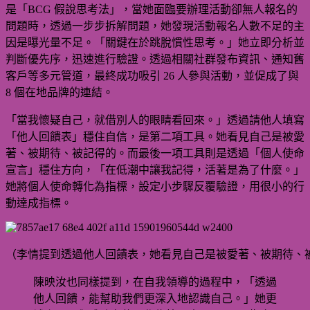
是「BCG 假說思考法」，當她面臨要辦理活動卻無人報名的
問題時，透過一步步拆解問題，她發現活動報名人數不足的主
因是曝光量不足。「關鍵在於跳脫慣性思考。」她立即分析並
判斷優先序，迅速進行驗證。透過相關社群發布資訊、通知舊
客戶等多元管道，最終成功吸引 26 人參與活動，並促成了與
8 個在地品牌的連結。
「當我懷疑自己，就借別人的眼睛看回來。」透過請他人填寫
「他人回饋表」穩住自信，是第二項工具。她看見自己是被愛
著、被期待、被記得的。而最後一項工具則是透過「個人使命
宣言」穩住方向，「在低潮中讓我記得，活著是為了什麼。」
她將個人使命轉化為指標，設定小步驟反覆驗證，用很小的行
動達成指標。
（李情提到透過他人回饋表，她看見自己是被愛著、被期待、被記得
陳映汝也同樣提到，在自我領導的過程中，「透過
他人回饋，能幫助我們更深入地認識自己。」她更