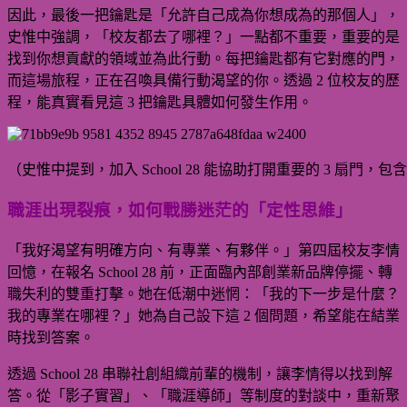
因此，最後一把鑰匙是「允許自己成為你想成為的那個人」，
史惟中強調，「校友都去了哪裡？」一點都不重要，重要的是
找到你想貢獻的領域並為此行動。每把鑰匙都有它對應的門，
而這場旅程，正在召喚具備行動渴望的你。透過 2 位校友的歷
程，能真實看見這 3 把鑰匙具體如何發生作用。
（史惟中提到，加入 School 28 能協助打開重要的 3 扇門
職涯出現裂痕，如何戰勝迷茫的「定性思維」
「我好渴望有明確方向、有專業、有夥伴。」第四屆校友李情
回憶，在報名 School 28 前，正面臨內部創業新品牌停擺、轉
職失利的雙重打擊。她在低潮中迷惘：「我的下一步是什麼？
我的專業在哪裡？」她為自己設下這 2 個問題，希望能在結業
時找到答案。
透過 School 28 串聯社創組織前輩的機制，讓李情得以找到解
答。從「影子實習」、「職涯導師」等制度的對談中，重新聚