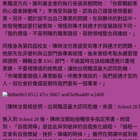
焦職涯方向。勝利基金會的執行長張英樹問她：「你那顆創業
的心還會躁動嗎？」李情受到啟發，認為自己還是很想要創
業。另外，關於說不出自己專業的問題，在與夥伴的對話中，
她發現應該要打破框架，領悟到專才與通才的發展路徑不同，
「我的價值，不是明確的職業路徑，是跨領域整合與連結。」
同樣身為第四屆校友，陳映汝也曾感受到專才與通才的問題，
她原先在非營利與公部門做專案經理，後來曾經考取永續管理
師證照、轉戰企業 ESG 部門，不過當時在該組織遭遇只重視
業績、不重視價值的挫敗感，讓她出現職涯最大認同危機，
「市場需要跟個人專業斷裂，呼應李情說的，我們是通才型的
人，但社會好像還是期待我們要有一個專業。」
（陳映汝曾經迷惘，出現職涯最大認同危機。來源：School 28
進入到 School 28 後，陳映汝開始接觸很多指定用書，她提
到，「自我領導」是從此岸到彼岸的自我進化過程。「過程一
定會有自我懷疑、挫折、陣痛的時候。」雖然在閱讀中感到被